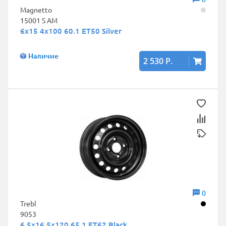
Magnetto
15001 S AM
6x15 4x100 60.1 ET50 Silver
Наличие
2 530 Р.
0
Trebl
9053
6.5x16 5x120 65.1 ET62 Black