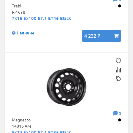
Trebl
R-1678
7x16 5x100 57.1 ET46 Black
Наличие
4 232 Р.
0
Magnetto
14016 AM
5x14 5x100 57.1 ET35 Black