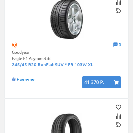
0
Goodyear
Eagle F1 Asymmetric
245/45 R20 RunFlat SUV * FR 103W XL
Наличие
41 370 Р.