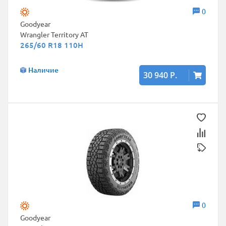
0
Goodyear
Wrangler Territory AT
265/60 R18 110H
Наличие
30 940 Р.
0
Goodyear