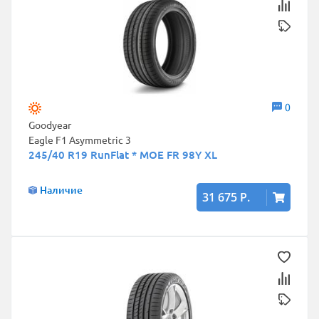
0
Goodyear
Eagle F1 Asymmetric 3
245/40 R19 RunFlat * MOE FR 98Y XL
Наличие
31 675 Р.