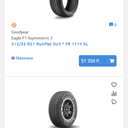
0
Goodyear
Eagle F1 Asymmetric 3
315/35 R21 RunFlat SUV * FR 111Y XL
Наличие
51 350 Р.