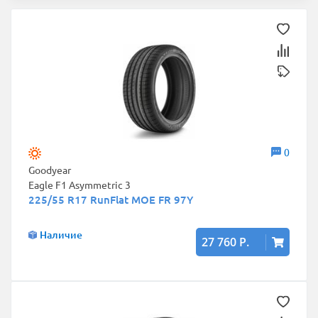
0
Goodyear
Eagle F1 Asymmetric 3
225/55 R17 RunFlat MOE FR 97Y
Наличие
27 760 Р.