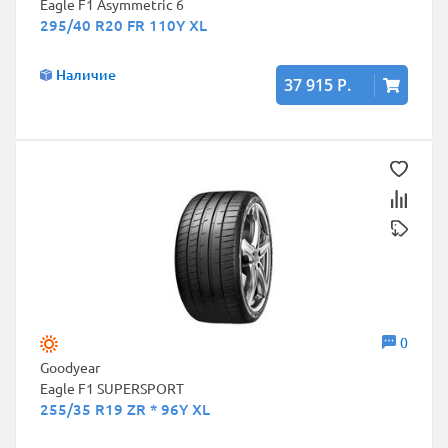
Eagle F1 Asymmetric 6
295/40 R20 FR 110Y XL
Наличие
37 915 Р.
0
Goodyear
Eagle F1 SUPERSPORT
255/35 R19 ZR * 96Y XL