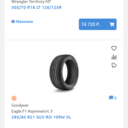
Wrangler Territory MT
305/70 R18 LT 126/123R
Наличие
74 720 Р.
0
Goodyear
Eagle F1 Asymmetric 3
285/40 R21 SUV RO 109W XL