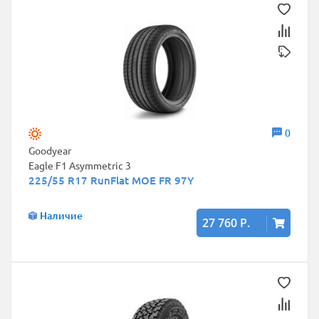
0
Goodyear
Eagle F1 Asymmetric 3
225/55 R17 RunFlat MOE FR 97Y
Наличие
27 760 Р.