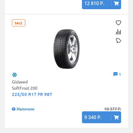
12 810 Р.
SALE
1
Gislaved
SoftFrost 200
225/50 R17 FR 98T
Наличие
10 377 Р.
9 340 Р.