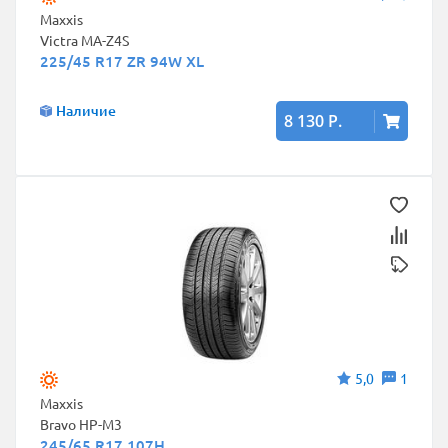
Maxxis
Victra MA-Z4S
225/45 R17 ZR 94W XL
Наличие
8 130 Р.
5,0
1
Maxxis
Bravo HP-M3
245/65 R17 107H