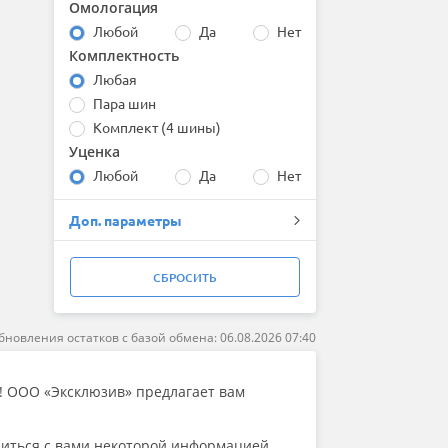
Омологация
Bridgestone
Любой
Да
Нет
Centara
Комплектность
Comforser
Compasal
Любая
Continental
Пара шин
Contyre
Комплект (4 шины)
Cooper
Уценка
Cordiant
Любой
Да
Нет
Delinte
Double Coin
Доп. параметры
DoubleStar
Dunlop
Duraturn
СБРОСИТЬ
Dynamo
Evergreen
Falken
бновления остатков с базой обмена: 06.08.2026 07:40
Firemax
Firestone
е! ООО «Эксклюзив» предлагает вам
Formula
Fortune
Forward
литься с вами некоторой информацией