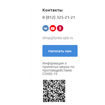
Kleber
Kumho
Контакты
LANDROCK
Landsail
8 (812) 325-21-21
Landspider
Lanvigator
Lassa
Laufenn
shop@tyres.spb.ru
Leao
Marshal
Massimo
Написать нам
Matador
Maxxis
Информация о
Meteor
принятых мерах по
Michelin
противодействию
COVID-19
MIRAGE
Nankang
Nexen
Nokian Tyres (Ikon)
NorTec
Onyx
Ovation