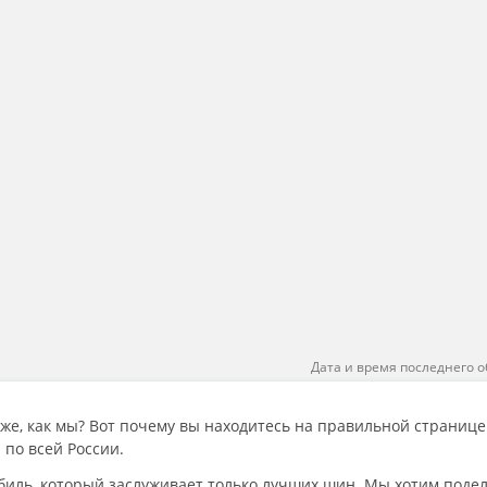
Дата и время последнего о
к же, как мы? Вот почему вы находитесь на правильной страниц
 по всей России.
биль, который заслуживает только лучших шин. Мы хотим поде