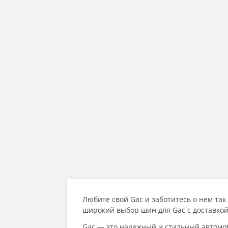
Любите свой Gac и заботитесь о нем та
широкий выбор шин для Gac с доставкой
Gac — это надежный и стильный автомо