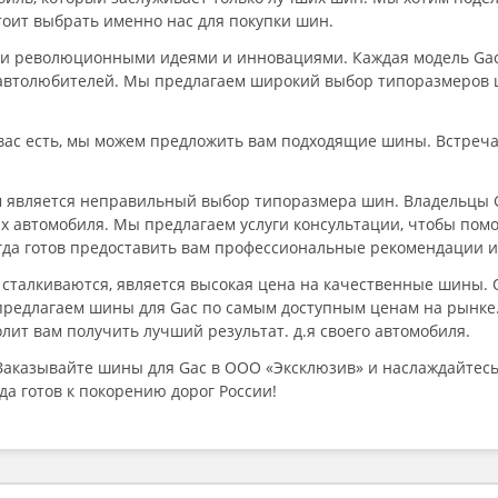
тоит выбрать именно нас для покупки шин.
ми революционными идеями и инновациями. Каждая модель Gac
автолюбителей. Мы предлагаем широкий выбор типоразмеров ш
у вас есть, мы можем предложить вам подходящие шины. Встреч
 является неправильный выбор типоразмера шин. Владельцы G
их автомобиля. Мы предлагаем услуги консультации, чтобы по
гда готов предоставить вам профессиональные рекомендации и
 сталкиваются, является высокая цена на качественные шины. О
предлагаем шины для Gac по самым доступным ценам на рынке.
лит вам получить лучший результат. д.я своего автомобиля.
Заказывайте шины для Gac в ООО «Эксклюзив» и наслаждайтесь
да готов к покорению дорог России!