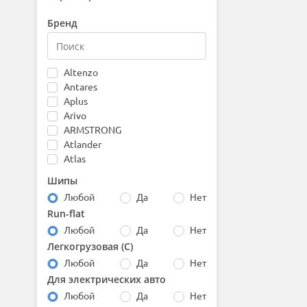
Бренд
Altenzo
Antares
Aplus
Arivo
ARMSTRONG
Atlander
Atlas
Attar
Шипы
Austone
Любой
Да
Нет
Autogreen
Run-flat
Barez
Любой
Да
Нет
Bars
Barum
Легкогрузовая (С)
Bearway
Любой
Да
Нет
Belshina
Для электрических авто
BfGoodrich
Любой
Да
Нет
Boto