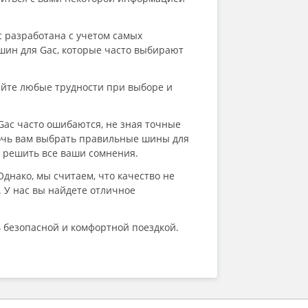
Fronway
General (by Continental)
Gislaved
 разработана с учетом самых
Goform
ин для Gac, которые часто выбирают
Goodride
Goodyear
айте любые трудности при выборе и
Greentrac
Grenlander
Gripmax
ac часто ошибаются, не зная точные
GT Radial
мочь вам выбрать правильные шины для
HABILEAD
 решить все ваши сомнения.
Hankook
днако, мы считаем, что качество не
Headway
 У нас вы найдете отличное
HiFly
HiLO
Ikon (Nokian Tyres)
 безопасной и комфортной поездкой.
ILINK
Imperial
Joyroad
Kapsen
Kavir Tire