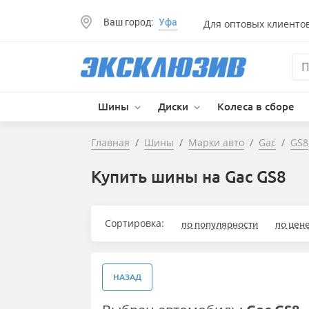
Ваш город:
Уфа
Для оптовых клиенто
Шины
Диски
Колеса в сборе
Главная
Шины
Марки авто
Gac
GS8
Купить шины на Gac GS8
Сортировка:
по популярности
по цен
НАЗАД